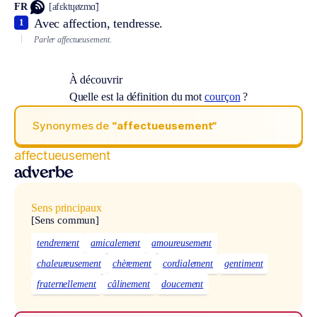
FR
[afɛktɥøzmɑ̃]
Avec affection, tendresse.
1
Parler affectueusement.
À découvrir
Quelle est la définition du mot
courçon
?
Synonymes de
“affectueusement“
affectueusement
adverbe
Sens principaux
[Sens commun]
tendrement
amicalement
amoureusement
chaleureusement
chèrement
cordialement
gentiment
fraternellement
câlinement
doucement