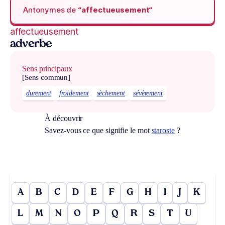
Antonymes de
“affectueusement“
affectueusement
adverbe
Sens principaux
[Sens commun]
durement
froidement
sèchement
sévèrement
À découvrir
Savez-vous ce que signifie le mot
staroste
?
A
B
C
D
E
F
G
H
I
J
K
L
M
N
O
P
Q
R
S
T
U