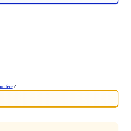
mifère
?