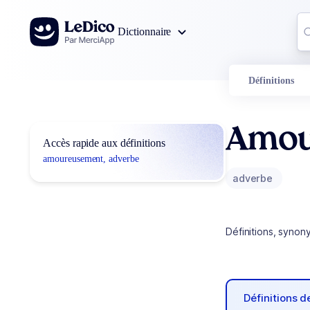
Aller au contenu
Co
Dictionnaire
0
r
Définitions
Amou
Accès rapide aux définitions
amoureusement, adverbe
adverbe
Définitions, synon
Définitions 