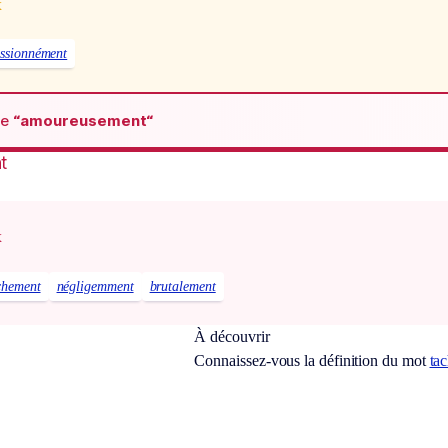
x
ssionnément
de
“amoureusement“
t
x
chement
négligemment
brutalement
À découvrir
Connaissez-vous la définition du mot
ta