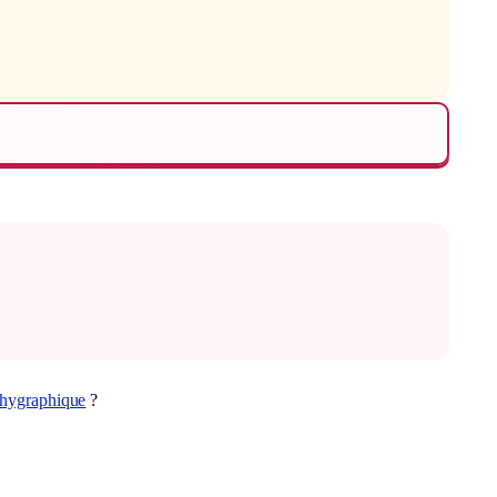
chygraphique
?