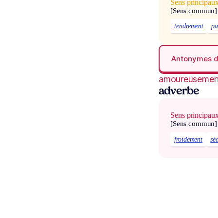
Sens principau
[Sens commun]
tendrement
pa
Antonymes 
amoureusemen
adverbe
Sens principau
[Sens commun]
froidement
sè