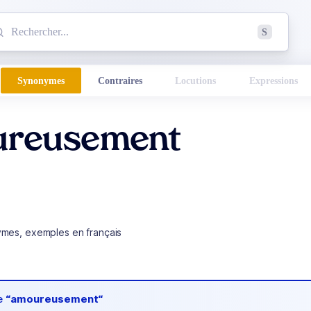
mmencez à chercher un mot dans le dictionnaire :
S
esults found.
Synonymes
Contraires
Locutions
Expressions
reusement
ymes, exemples en français
de
“amoureusement“