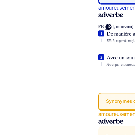
amoureusemen
adverbe
FR
[amuʀøzmɑ̃]
De manière a
1
Elle le regarde tou
Avec un soin 
2
Arranger amoureuse
Synonymes 
amoureusemen
adverbe