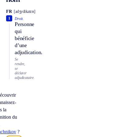
nom
FR
[adʒydikatɛʀ]
1
Droit.
Personne
qui
bénéficie
d’une
adjudication.
Se
rendre,
se
déclarer
adjudicataire.
écouvrir
naissez-
s la
inition du
t
achnikov
?