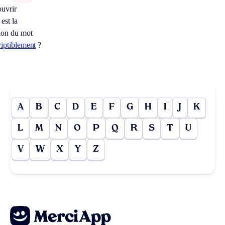
uvrir
est la
tion du mot
riptiblement
?
A
B
C
D
E
F
G
H
I
J
K
L
M
N
O
P
Q
R
S
T
U
V
W
X
Y
Z