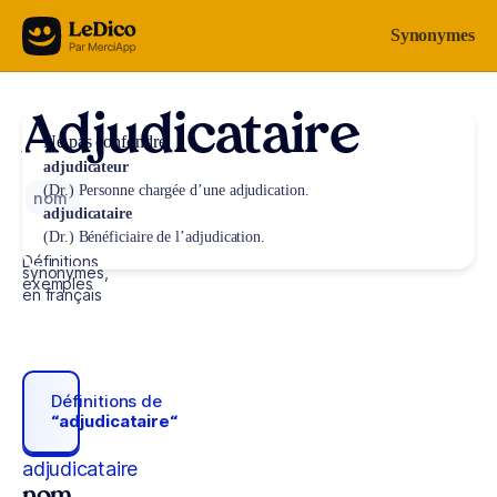
Aller au contenu
Synonymes
Adjudicataire
Ne pas confondre
adjudicateur
(Dr.) Personne chargée d’une adjudication.
nom
adjudicataire
(Dr.) Bénéficiaire de l’adjudication.
Définitions,
synonymes,
exemples
en français
Définitions de
“adjudicataire“
adjudicataire