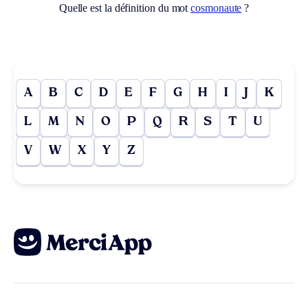
Quelle est la définition du mot
cosmonaute
?
A
B
C
D
E
F
G
H
I
J
K
L
M
N
O
P
Q
R
S
T
U
V
W
X
Y
Z