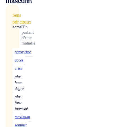
masculin
Sens
principaux
acmé
[En
parlant
d’une
maladie]
paroxysme
accès
crise
plus
haut
degré
plus
forte
intensité
maximum
sommet