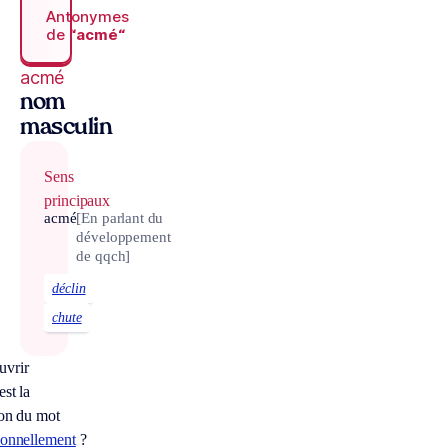
Antonymes
de
“acmé“
acmé
nom
masculin
Sens
principaux
acmé
[En parlant du
développement
de qqch]
déclin
chute
uvrir
est la
ion du mot
ionnellement
?