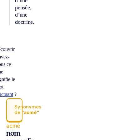
d’une
pensée,
d’une
doctrine.
écouvrir
avez-
ous ce
ue
gnifie le
ot
uctuant
?
Synonymes
de
“acmé“
acmé
nom