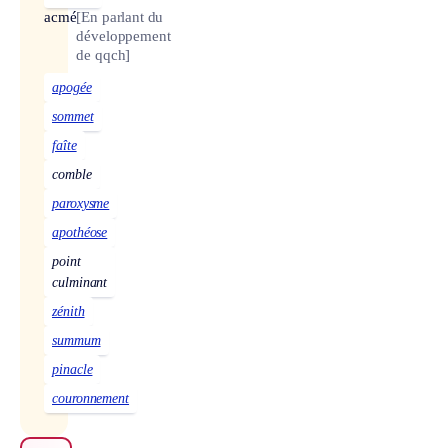
acmé
[En parlant du
développement
de qqch]
apogée
sommet
faîte
comble
paroxysme
apothéose
point
culminant
zénith
summum
pinacle
couronnement