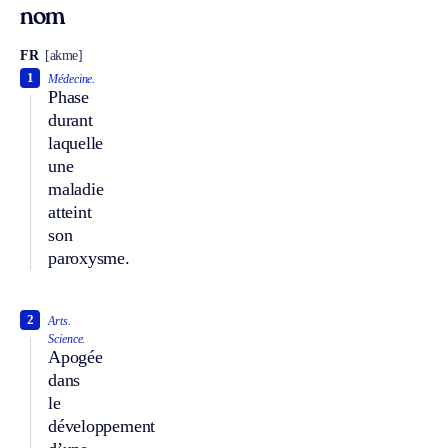
nom
FR
[akme]
1
Médecine.
Phase
durant
laquelle
une
maladie
atteint
son
paroxysme.
2
Arts.
Science.
Apogée
dans
le
développement