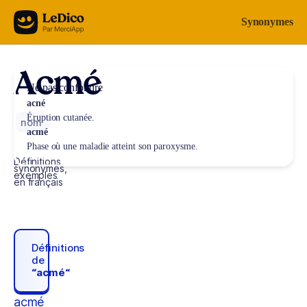
Aller au contenu
Synonymes
Acmé
Ne pas confondre
acné
Éruption cutanée.
nom
acmé
Phase où une maladie atteint son paroxysme.
Définitions,
synonymes,
exemples
en français
Définitions
de
“acmé“
acmé