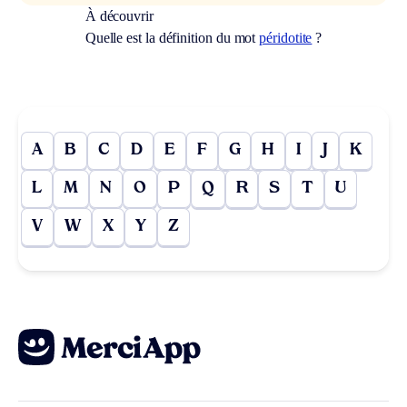
À découvrir
Quelle est la définition du mot
péridotite
?
A
B
C
D
E
F
G
H
I
J
K
L
M
N
O
P
Q
R
S
T
U
V
W
X
Y
Z