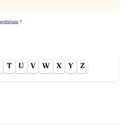
prothésiste
?
T
U
V
W
X
Y
Z