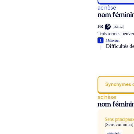
acinèse
nom fémini
FR
[asinɛz]
Trois termes peuven
1
Médecine.
Difficultés d
Synonymes 
acinèse
nom fémini
Sens principau
[Sens commun]
akinésie