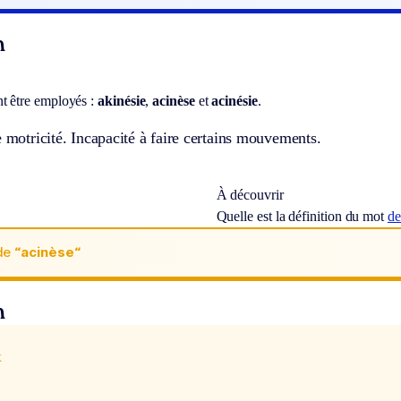
n
t être employés :
akinésie
,
acinèse
et
acinésie
.
e motricité. Incapacité à faire certains mouvements.
À découvrir
Quelle est la définition du mot
de
de
“acinèse“
n
x