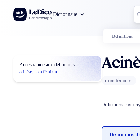
Aller au contenu
Co
Dictionnaire
0
r
Définitions
Acin
Accès rapide aux définitions
acinèse, nom féminin
nom féminin
Définitions, synon
Définitions 