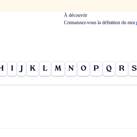
À découvrir
Connaissez-vous la définition du mot
H
I
J
K
L
M
N
O
P
Q
R
S