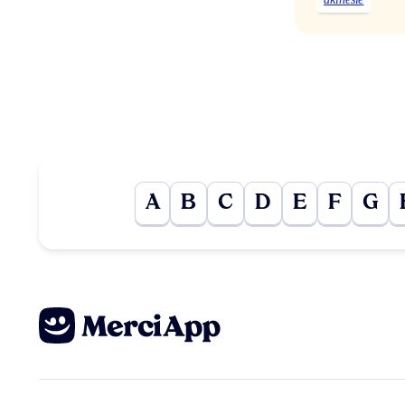
A
B
C
D
E
F
G