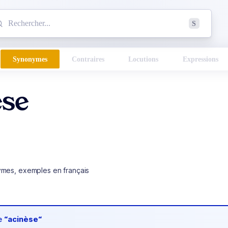
mmencez à chercher un mot dans le dictionnaire :
S
esults found.
Synonymes
Contraires
Locutions
Expressions
èse
ymes, exemples en français
de
“acinèse“