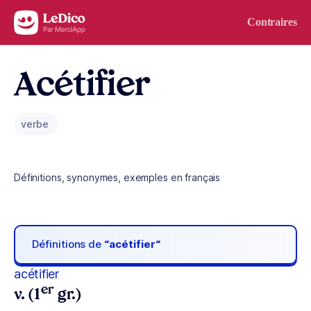
Aller au contenu
Contraires
Acétifier
verbe
Définitions, synonymes, exemples en français
Définitions de
“acétifier“
acétifier
er
v. (1
gr.)