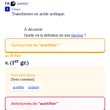
FR
[asetifje]
1
Chimie.
Transformer en acide acétique.
À découvrir
Quelle est la définition du mot
réacteur
?
Synonymes de
“acétifier“
acétifier
er
v. (1
gr.)
Sens principaux
[Sens commun]
acidifier
aciduler
Antonymes de
“acétifier“