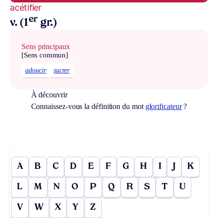
acétifier
er
v. (1
gr.)
Sens principaux
[Sens commun]
adoucir
sucrer
À découvrir
Connaissez-vous la définition du mot
glorificateur
?
A
B
C
D
E
F
G
H
I
J
K
L
M
N
O
P
Q
R
S
T
U
V
W
X
Y
Z