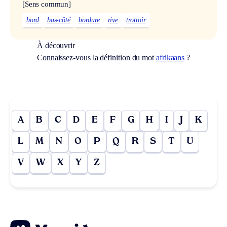
[Sens commun]
bord
bas-côté
bordure
rive
trottoir
À découvrir
Connaissez-vous la définition du mot
afrikaans
?
A
B
C
D
E
F
G
H
I
J
K
L
M
N
O
P
Q
R
S
T
U
V
W
X
Y
Z