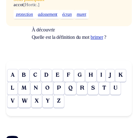
accot
[Hortic.]
protection
adossement
écran
muret
À découvrir
Quelle est la définition du mot
brimer
?
A
B
C
D
E
F
G
H
I
J
K
L
M
N
O
P
Q
R
S
T
U
V
W
X
Y
Z