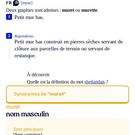
FR
[myʀɛ]
Deux graphies sont admises :
muret
ou
murette
.
Petit mur bas.
1
2
Régionalisme.
Petit mur bas construit en pierres sèches servant de
clôture aux parcelles de terrain ou servant de
restanque.
À découvrir
Quelle est la définition du mot
shetlandais
?
Synonymes de
“muret“
muret
nom masculin
Sens principaux
[Sens commun]