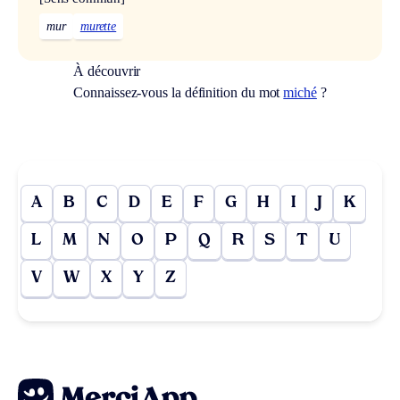
mur
murette
À découvrir
Connaissez-vous la définition du mot
miché
?
A
B
C
D
E
F
G
H
I
J
K
L
M
N
O
P
Q
R
S
T
U
V
W
X
Y
Z