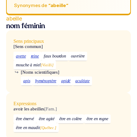
Synonymes de
“abeille“
abeille
nom féminin
Sens principaux
[Sens commun]
avette
reine
faux bourdon
ouvrière
mouche à miel
[Vieilli]
↪
[Noms scientifiques]
apis
hyménoptère
apidé
aculéate
Expressions
avoir les abeilles
[Fam.]
être énervé
être agité
être en colère
être en rogne
être en maudit
[Québec.]