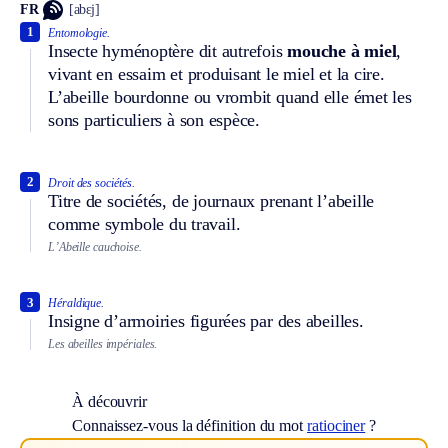
FR
[abɛj]
1
Entomologie.
Insecte hyménoptère dit autrefois
mouche à miel
,
vivant en essaim et produisant le miel et la cire.
L’abeille bourdonne ou vrombit quand elle émet les
sons particuliers à son espèce.
2
Droit des sociétés.
Titre de sociétés, de journaux prenant l’abeille
comme symbole du travail.
L’Abeille cauchoise.
3
Héraldique.
Insigne d’armoiries figurées par des abeilles.
Les abeilles impériales.
À découvrir
Connaissez-vous la définition du mot
ratiociner
?