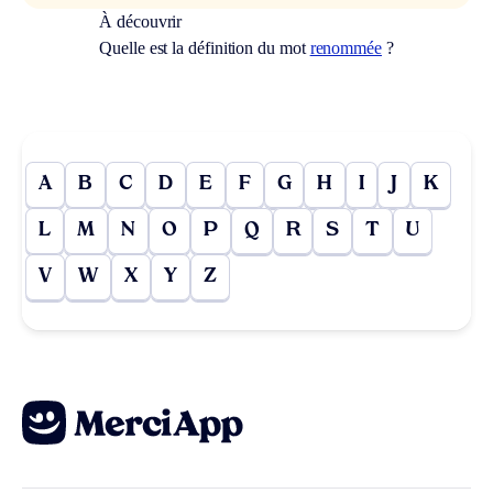
À découvrir
Quelle est la définition du mot
renommée
?
A
B
C
D
E
F
G
H
I
J
K
L
M
N
O
P
Q
R
S
T
U
V
W
X
Y
Z