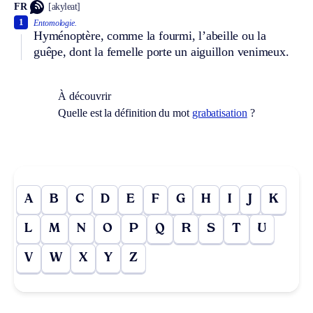
FR
[akyleat]
1
Entomologie.
Hyménoptère, comme la fourmi, l’abeille ou la
guêpe, dont la femelle porte un aiguillon venimeux.
À découvrir
Quelle est la définition du mot
grabatisation
?
A
B
C
D
E
F
G
H
I
J
K
L
M
N
O
P
Q
R
S
T
U
V
W
X
Y
Z