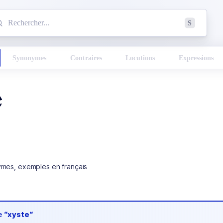
mmencez à chercher un mot dans le dictionnaire :
S
esults found.
Synonymes
Contraires
Locutions
Expressions
e
ymes, exemples en français
de
“xyste“