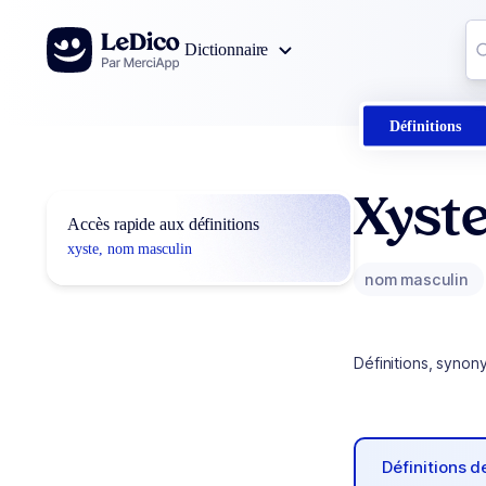
Aller au contenu
Co
Dictionnaire
0
r
Définitions
Xyst
Accès rapide aux définitions
xyste, nom masculin
nom masculin
Définitions, synon
Définitions 