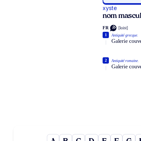
xyste
nom mascul
FR
[ksist]
1
Antiquité grecque.
Galerie couv
2
Antiquité romaine.
Galerie couve