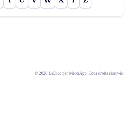
T
U
V
W
X
Y
Z
© 2026 LeDico par MerciApp. Tous droits réservés.