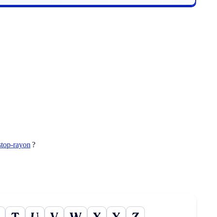
stop-rayon
?