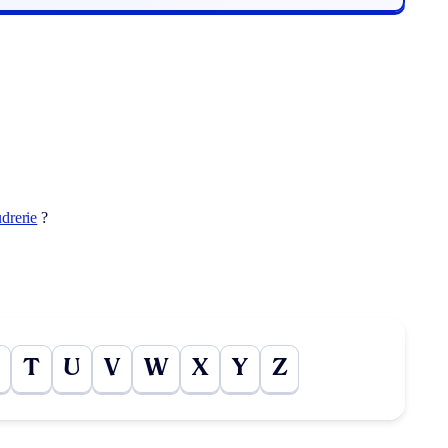
drerie
?
T
U
V
W
X
Y
Z