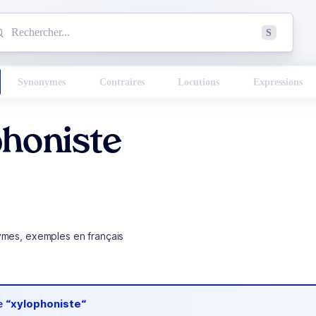
mmencez à chercher un mot dans le dictionnaire :
S
esults found.
Synonymes
Contraires
Locutions
Expressions
phoniste
ymes, exemples en français
de
“xylophoniste“