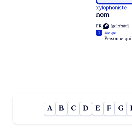
xylophoniste
nom
FR
[gzilɔfɔnist]
1
Musique.
Personne qui
A
B
C
D
E
F
G