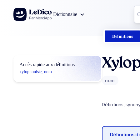
Aller au contenu
Co
Dictionnaire
0
r
Définitions
Xylo
Accès rapide aux définitions
xylophoniste, nom
nom
Définitions, synon
Définitions 