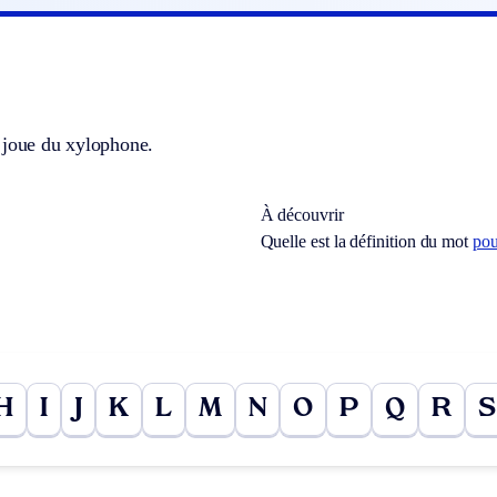
 joue du xylophone.
À découvrir
Quelle est la définition du mot
pou
H
I
J
K
L
M
N
O
P
Q
R
S