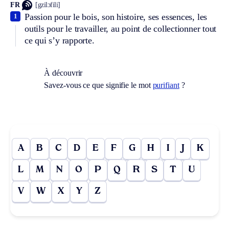
FR
[gzilɔfili]
Passion pour le bois, son histoire, ses essences, les
1
outils pour le travailler, au point de collectionner tout
ce qui s’y rapporte.
À découvrir
Savez-vous ce que signifie le mot
purifiant
?
A
B
C
D
E
F
G
H
I
J
K
L
M
N
O
P
Q
R
S
T
U
V
W
X
Y
Z