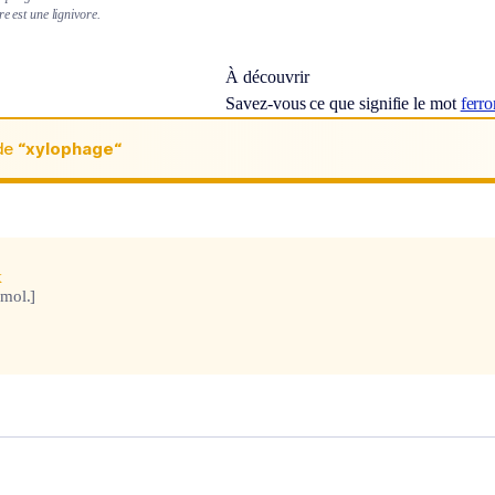
re est une lignivore.
À découvrir
Savez-vous ce que signifie le mot
ferr
de
“xylophage“
x
mol.]