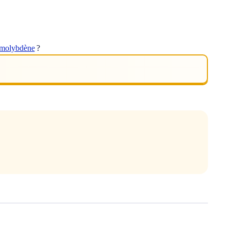
omolybdène
?