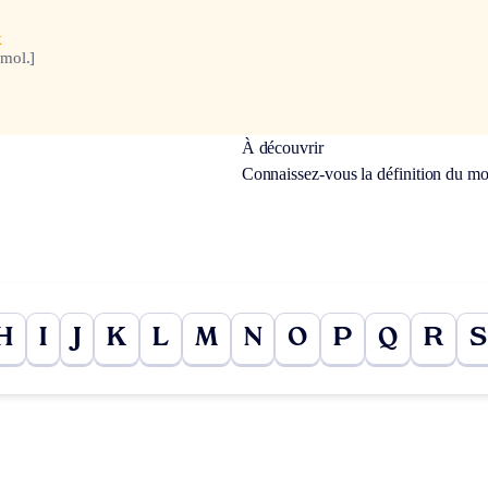
x
mol.]
À découvrir
Connaissez-vous la définition du m
H
I
J
K
L
M
N
O
P
Q
R
S