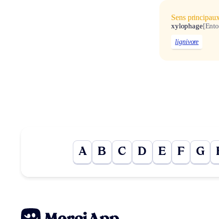
Sens principau
xylophage
[Ento
lignivore
A
B
C
D
E
F
G