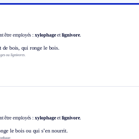
t être employés :
xylophage
et
lignivore
.
t de bois, qui ronge le bois.
ges ou lignivores.
t être employés :
xylophage
et
lignivore
.
onge le bois ou qui s’en nourrit.
lophage.