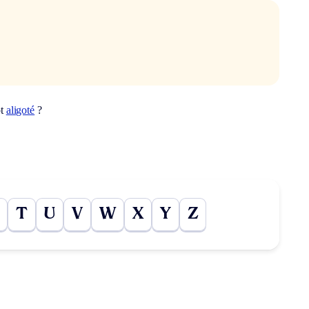
ot
aligoté
?
T
U
V
W
X
Y
Z