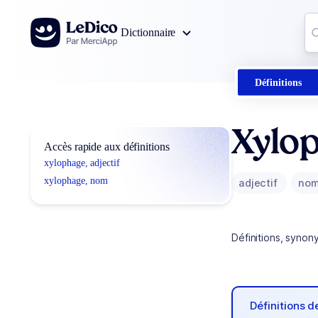
Aller au contenu
Co
Dictionnaire
0
r
Définitions
Xylo
Accès rapide aux définitions
xylophage, adjectif
xylophage, nom
adjectif
no
Définitions, synon
Définitions 