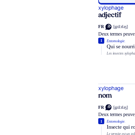
xylophage
adjectif
FR
[gzilɔfaʒ]
Deux termes peuven
1
Entomologie.
Qui se nourri
Les insectes xylopha
xylophage
nom
FR
[gzilɔfaʒ]
Deux termes peuven
1
Entomologie.
Insecte qui r
Le termite est un xy