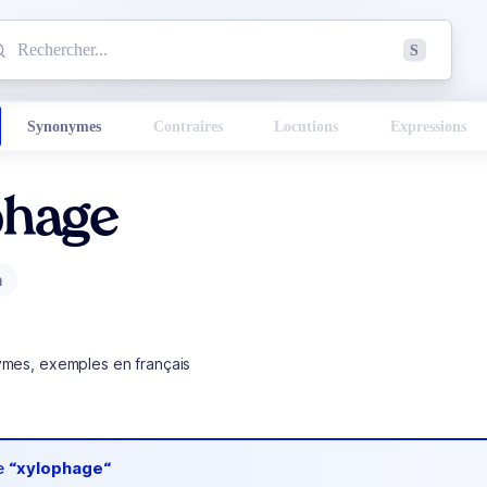
mmencez à chercher un mot dans le dictionnaire :
S
esults found.
Synonymes
Contraires
Locutions
Expressions
phage
m
ymes, exemples en français
de
“xylophage“