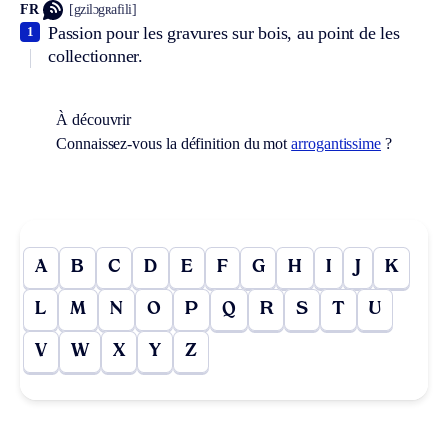
FR
[gzilɔgʀafili]
Passion pour les gravures sur bois, au point de les
1
collectionner.
À découvrir
Connaissez-vous la définition du mot
arrogantissime
?
A
B
C
D
E
F
G
H
I
J
K
L
M
N
O
P
Q
R
S
T
U
V
W
X
Y
Z