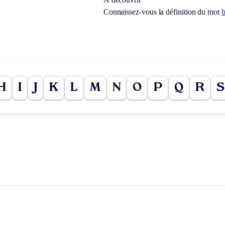
Connaissez-vous la définition du mot
H
I
J
K
L
M
N
O
P
Q
R
S