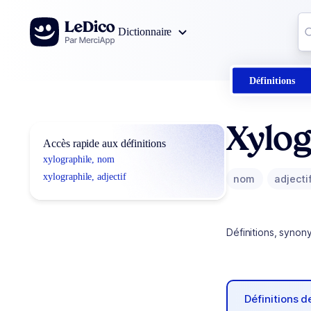
Aller au contenu
Co
Dictionnaire
0
r
Définitions
Xylog
Accès rapide aux définitions
xylographile, nom
xylographile, adjectif
nom
adjecti
Définitions, synon
Définitions 