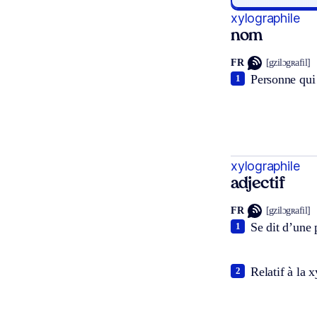
xylographile
nom
FR
[gzilɔgʀafil]
Personne qui 
1
xylographile
adjectif
FR
[gzilɔgʀafil]
Se dit d’une 
1
Relatif à la x
2