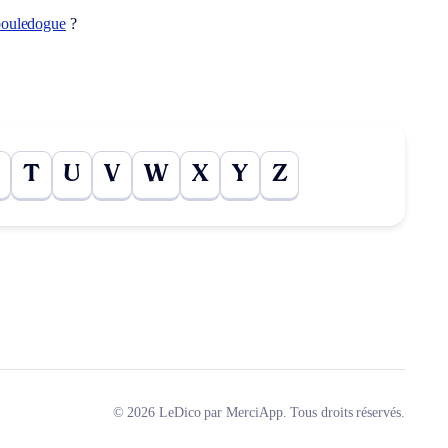
bouledogue
?
T
U
V
W
X
Y
Z
© 2026 LeDico par MerciApp. Tous droits réservés.