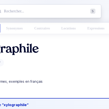
mmencez à chercher un mot dans le dictionnaire :
S
esults found.
Synonymes
Contraires
Locutions
Expressions
raphile
f
ymes, exemples en français
de
“xylographile“