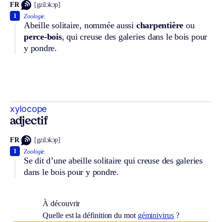
FR
[gzilɔkɔp]
1
Zoologie.
Abeille solitaire, nommée aussi
charpentière
ou
perce-bois
, qui creuse des galeries dans le bois pour
y pondre.
xylocope
adjectif
FR
[gzilɔkɔp]
1
Zoologie.
Se dit d’une abeille solitaire qui creuse des galeries
dans le bois pour y pondre.
À découvrir
Quelle est la définition du mot
géminivirus
?