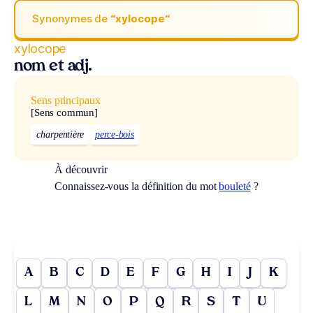
Synonymes de
“xylocope“
xylocope
nom et adj.
Sens principaux
[Sens commun]
charpentière
perce-bois
À découvrir
Connaissez-vous la définition du mot
bouleté
?
A
B
C
D
E
F
G
H
I
J
K
L
M
N
O
P
Q
R
S
T
U