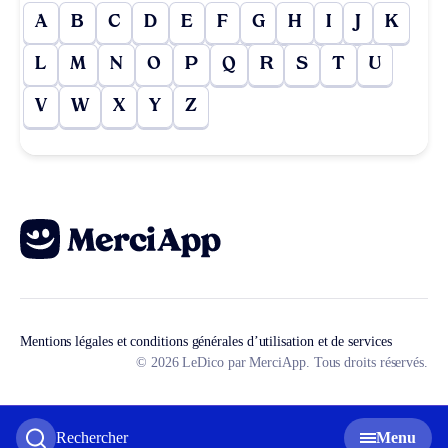
A
B
C
D
E
F
G
H
I
J
K
L
M
N
O
P
Q
R
S
T
U
V
W
X
Y
Z
Mentions légales et conditions générales d’utilisation et de services
© 2026 LeDico par MerciApp. Tous droits réservés.
Rechercher
Menu