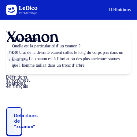
Aller au contenu
Définitions
Xoanon
En savoir plus
Quelle est la particularité d’un xoanon ?
nom
Les bras de la divinité étaient collés le long du corps pris dans un
fourreau. Le xoanon est à l’imitation des plus anciennes statues
masculin
que l’homme taillait dans un tronc d’arbre.
Définitions,
synonymes,
exemples
en français
Définitions
de
“xoanon“