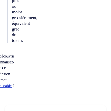
plus
ou
moins
grossièrement,
équivalent
grec
du
totem.
découvrir
nnaissez-
us la
inition
 mot
nissable
?