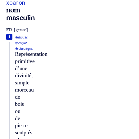
xoanon
nom
masculin
FR
[gzɔanɔ̃]
1
Antiquité
grecque.
Archéologie.
Représentation
primitive
d’une
divinité,
simple
morceau
de
bois
ou
de
pierre
sculptés