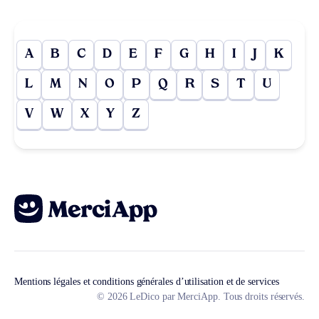
A
B
C
D
E
F
G
H
I
J
K
L
M
N
O
P
Q
R
S
T
U
V
W
X
Y
Z
Mentions légales et conditions générales d’utilisation et de services
© 2026 LeDico par MerciApp. Tous droits réservés.