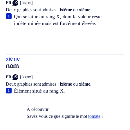
FR
[iksjɛm]
Deux graphies sont admises :
ixième
ou
xième
.
Qui se situe au rang X, dont la valeur reste
1
indéterminée mais est forcément élevée.
xième
nom
FR
[iksjɛm]
Deux graphies sont admises :
ixième
ou
xième
.
Élément situé au rang X.
1
À découvrir
Savez-vous ce que signifie le mot
tomate
?