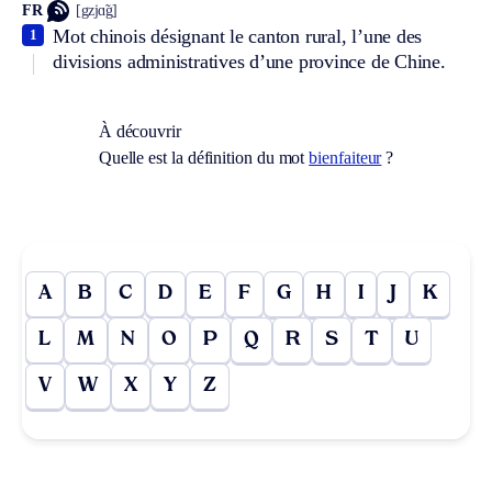
FR
[gzjɑ̃g]
Mot chinois désignant le canton rural, l’une des
1
divisions administratives d’une province de Chine.
À découvrir
Quelle est la définition du mot
bienfaiteur
?
A
B
C
D
E
F
G
H
I
J
K
L
M
N
O
P
Q
R
S
T
U
V
W
X
Y
Z