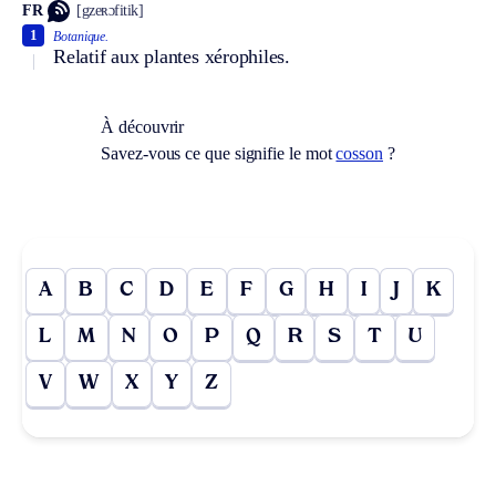
FR
[gzeʀɔfitik]
1
Botanique.
Relatif aux plantes xérophiles.
À découvrir
Savez-vous ce que signifie le mot
cosson
?
A
B
C
D
E
F
G
H
I
J
K
L
M
N
O
P
Q
R
S
T
U
V
W
X
Y
Z