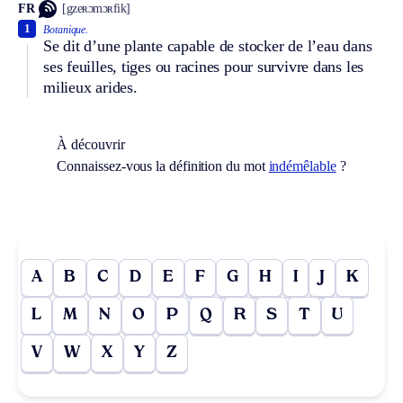
FR
[gzeʀɔmɔʀfik]
1
Botanique.
Se dit d’une plante capable de stocker de l’eau dans
ses feuilles, tiges ou racines pour survivre dans les
milieux arides.
À découvrir
Connaissez-vous la définition du mot
indémêlable
?
A
B
C
D
E
F
G
H
I
J
K
L
M
N
O
P
Q
R
S
T
U
V
W
X
Y
Z