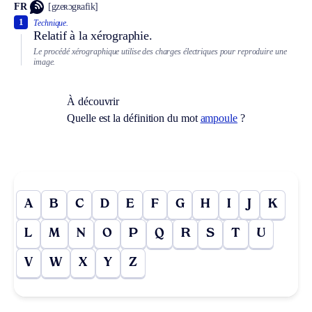
FR
[gzeʀɔgʀafik]
1
Technique.
Relatif à la xérographie.
Le procédé xérographique utilise des charges électriques pour reproduire une
image.
À découvrir
Quelle est la définition du mot
ampoule
?
A
B
C
D
E
F
G
H
I
J
K
L
M
N
O
P
Q
R
S
T
U
V
W
X
Y
Z