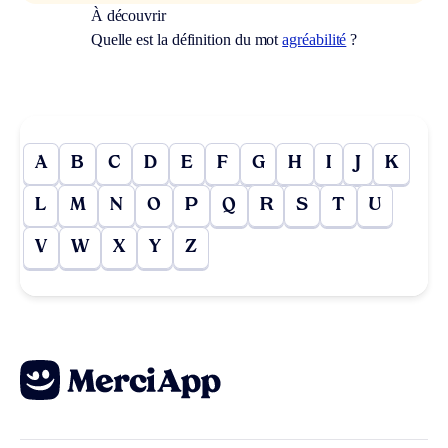
À découvrir
Quelle est la définition du mot
agréabilité
?
A
B
C
D
E
F
G
H
I
J
K
L
M
N
O
P
Q
R
S
T
U
V
W
X
Y
Z