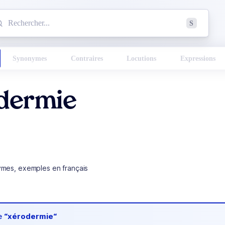
mmencez à chercher un mot dans le dictionnaire :
S
esults found.
Synonymes
Contraires
Locutions
Expressions
dermie
ymes, exemples en français
de
“xérodermie“