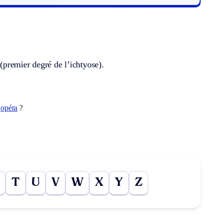
(premier degré de l’ichtyose).
t
opéra
?
T
U
V
W
X
Y
Z