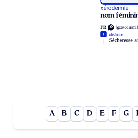
xérodermie
nom fémini
FR
[gzeʀodɛʀmi]
1
Médecine.
Sécheresse an
A
B
C
D
E
F
G