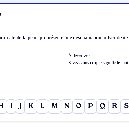
n
ormale de la peau qui présente une desquamation pulvérulente 
À découvrir
Savez-vous ce que signifie le mo
H
I
J
K
L
M
N
O
P
Q
R
S