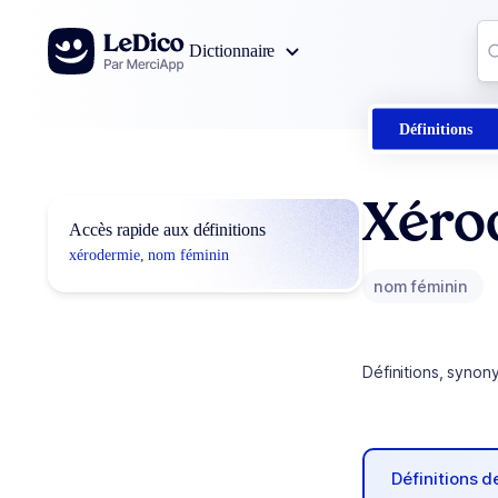
Aller au contenu
Co
Dictionnaire
0
r
Définitions
Xéro
Accès rapide aux définitions
xérodermie, nom féminin
nom féminin
Définitions, synon
Définitions 