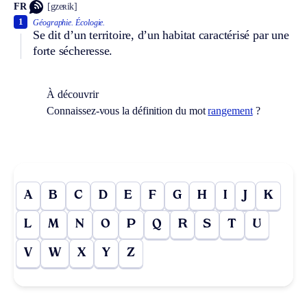
FR
[gzeʀik]
1
Géographie.
Écologie.
Se dit d’un territoire, d’un habitat caractérisé par une
forte sécheresse.
À découvrir
Connaissez-vous la définition du mot
rangement
?
A
B
C
D
E
F
G
H
I
J
K
L
M
N
O
P
Q
R
S
T
U
V
W
X
Y
Z