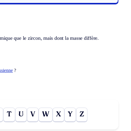
ique que le zircon, mais dont la masse diffère.
ssienne
?
T
U
V
W
X
Y
Z