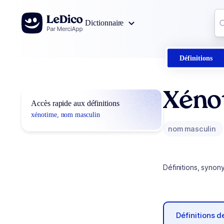
Aller au contenu
Co
Dictionnaire
0
r
Définitions
Xéno
Accès rapide aux définitions
xénotime, nom masculin
nom masculin
Définitions, synon
Définitions 