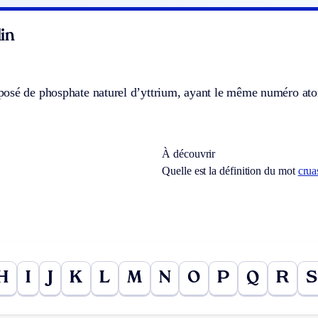
in
osé de phosphate naturel d’yttrium, ayant le même numéro atom
À découvrir
Quelle est la définition du mot
crua
H
I
J
K
L
M
N
O
P
Q
R
S