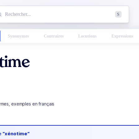
mmencez à chercher un mot dans le dictionnaire :
S
esults found.
Synonymes
Contraires
Locutions
Expressions
time
ymes, exemples en français
de
“xénotime“