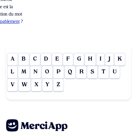
e est la
ition du mot
lpablement
?
A
B
C
D
E
F
G
H
I
J
K
L
M
N
O
P
Q
R
S
T
U
V
W
X
Y
Z