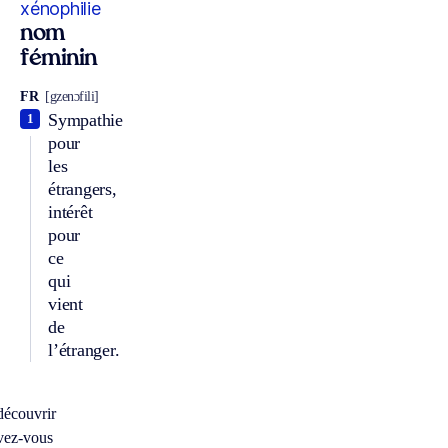
xénophilie
nom
féminin
FR
[gzenɔfili]
Sympathie
1
pour
les
étrangers,
intérêt
pour
ce
qui
vient
de
l’étranger.
découvrir
vez-vous