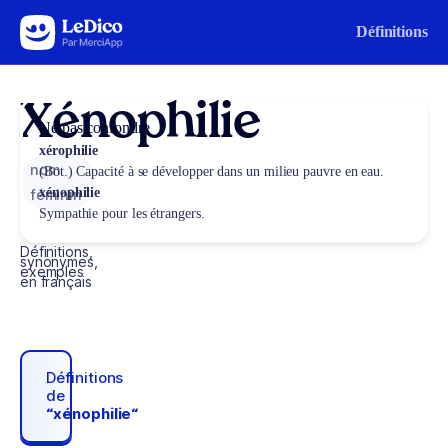
Aller au contenu
Définitions
Xénophilie
Ne pas confondre
xérophilie
nom
(Bot.) Capacité à se développer dans un milieu pauvre en eau.
xénophilie
féminin
Sympathie pour les étrangers.
Définitions,
synonymes,
exemples
en français
Définitions
de
“xénophilie“