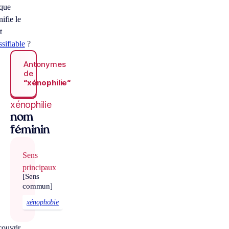
 que
nifie le
t
ssifiable
?
Antonymes
de
“xénophilie“
xénophilie
nom
féminin
Sens
principaux
[Sens
commun]
xénophobie
ouvrir