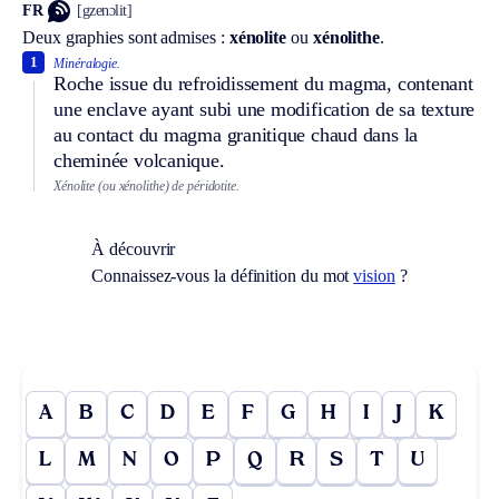
FR
[gzenɔlit]
Deux graphies sont admises :
xénolite
ou
xénolithe
.
1
Minéralogie.
Roche issue du refroidissement du magma, contenant
une enclave ayant subi une modification de sa texture
au contact du magma granitique chaud dans la
cheminée volcanique.
Xénolite (ou xénolithe) de péridotite.
À découvrir
Connaissez-vous la définition du mot
vision
?
A
B
C
D
E
F
G
H
I
J
K
L
M
N
O
P
Q
R
S
T
U