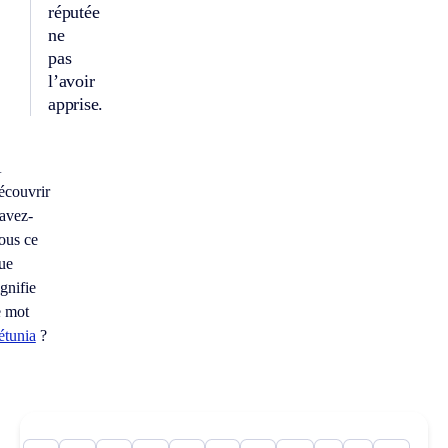
réputée
ne
pas
l’avoir
apprise.
À
écouvrir
avez-
ous ce
ue
ignifie
e mot
étunia
?