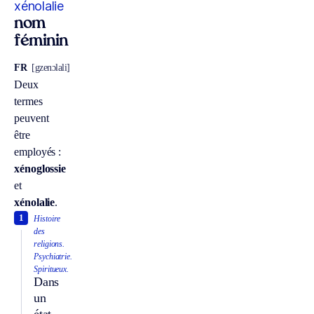
xénolalie
nom
féminin
FR
[gzenɔlali]
Deux
termes
peuvent
être
employés :
xénoglossie
et
xénolalie
.
1
Histoire
des
religions.
Psychiatrie.
Spiritueux.
Dans
un
état