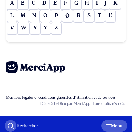
A
B
C
D
E
F
G
H
I
J
K
L
M
N
O
P
Q
R
S
T
U
V
W
X
Y
Z
Mentions légales et conditions générales d’utilisation et de services
© 2026 LeDico par MerciApp. Tous droits réservés.
Rechercher
Menu