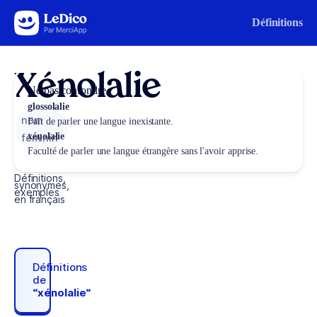
Aller au contenu
Définitions
Xénolalie
Ne pas confondre
glossolalie
nom
Fait de parler une langue inexistante.
xénolalie
féminin
Faculté de parler une langue étrangère sans l'avoir apprise.
Définitions,
synonymes,
exemples
en français
Définitions
de
“xénolalie“