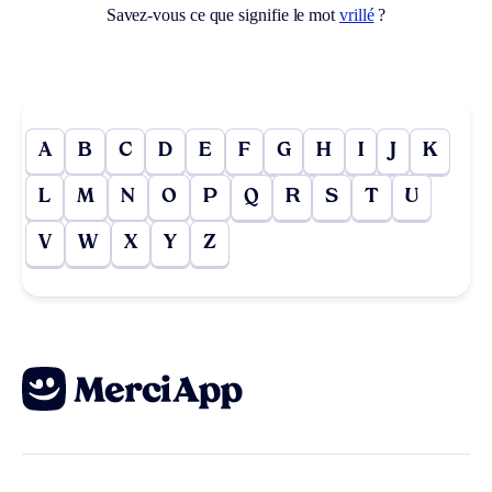
Savez-vous ce que signifie le mot
vrillé
?
A
B
C
D
E
F
G
H
I
J
K
L
M
N
O
P
Q
R
S
T
U
V
W
X
Y
Z