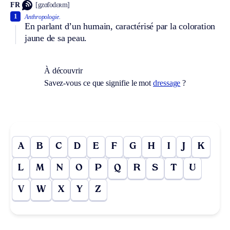
FR
[gzɑ̃todɛʀm]
1
Anthropologie.
En parlant d’un humain, caractérisé par la coloration
jaune de sa peau.
À découvrir
Savez-vous ce que signifie le mot
dressage
?
A
B
C
D
E
F
G
H
I
J
K
L
M
N
O
P
Q
R
S
T
U
V
W
X
Y
Z