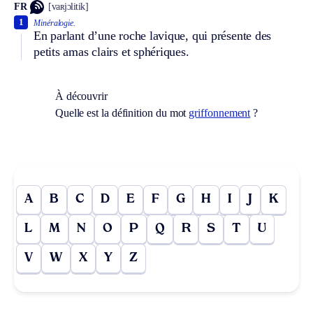
FR
[vaʀjɔlitik]
1
Minéralogie.
En parlant d’une roche lavique, qui présente des
petits amas clairs et sphériques.
À découvrir
Quelle est la définition du mot
griffonnement
?
A
B
C
D
E
F
G
H
I
J
K
L
M
N
O
P
Q
R
S
T
U
V
W
X
Y
Z