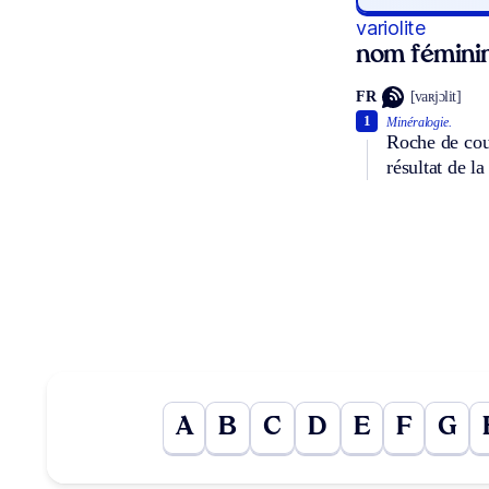
variolite
nom fémini
FR
[vaʀjɔlit]
1
Minéralogie.
Roche de coul
résultat de l
A
B
C
D
E
F
G