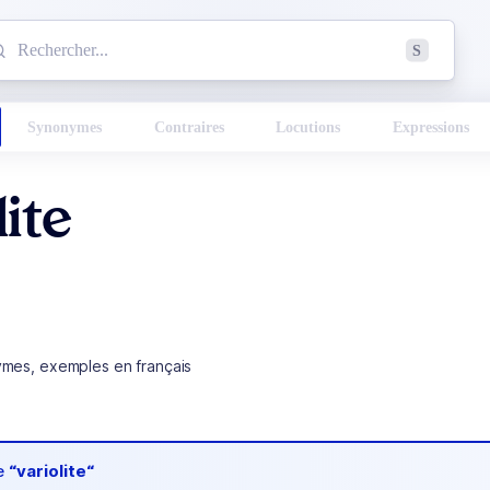
mmencez à chercher un mot dans le dictionnaire :
S
esults found.
Synonymes
Contraires
Locutions
Expressions
lite
ymes, exemples en français
de
“variolite“