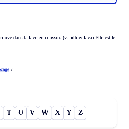
trouve dans la lave en coussin.
(v. pillow-lava)
Elle est le
ocage
?
T
U
V
W
X
Y
Z