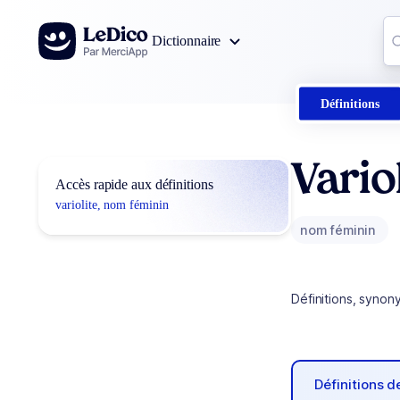
Aller au contenu
Co
Dictionnaire
0
r
Définitions
Vario
Accès rapide aux définitions
variolite, nom féminin
nom féminin
Définitions, synon
Définitions 