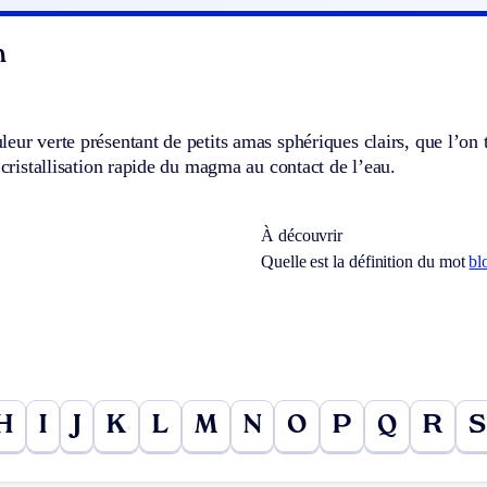
n
eur verte présentant de petits amas sphériques clairs, que l’on 
a cristallisation rapide du magma au contact de l’eau.
À découvrir
Quelle est la définition du mot
bl
H
I
J
K
L
M
N
O
P
Q
R
S