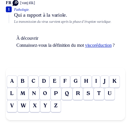
FR
[vaʀjɔlik]
1
Pathologie.
Qui a rapport à la variole.
La transmission du virus survient après la phase d’éruption variolique.
À découvrir
Connaissez-vous la définition du mot
viscoréduction
?
A
B
C
D
E
F
G
H
I
J
K
L
M
N
O
P
Q
R
S
T
U
V
W
X
Y
Z