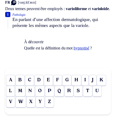
FR
[vaʀjɔlifɔʀm]
Deux termes peuvent être employés :
varioliforme
et
varioloïde
.
1
Pathologie.
En parlant d’une affection dermatologique, qui
présente les mêmes aspects que la variole.
À découvrir
Quelle est la définition du mot
hypnotisé
?
A
B
C
D
E
F
G
H
I
J
K
L
M
N
O
P
Q
R
S
T
U
V
W
X
Y
Z