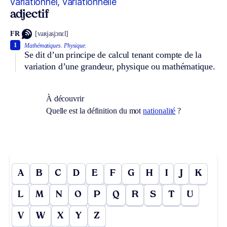
variationnel, variationnelle
adjectif
FR
[vaʀjasjɔnɛl]
1
Mathématiques.
Physique.
Se dit d’un principe de calcul tenant compte de la
variation d’une grandeur, physique ou mathématique.
À découvrir
Quelle est la définition du mot
nationalité
?
A
B
C
D
E
F
G
H
I
J
K
L
M
N
O
P
Q
R
S
T
U
V
W
X
Y
Z