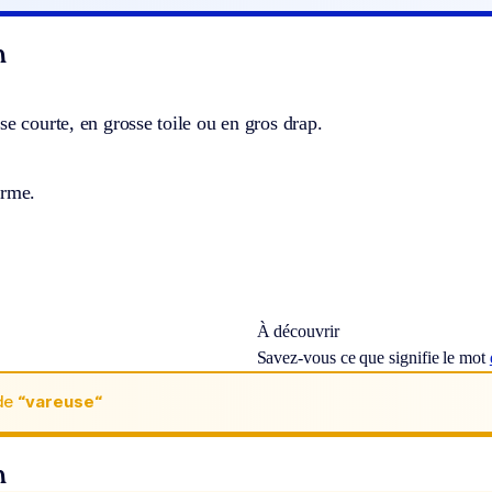
n
se courte, en grosse toile ou en gros drap.
orme.
À découvrir
Savez-vous ce que signifie le mot
de
“vareuse“
n