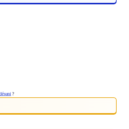
désuni
?