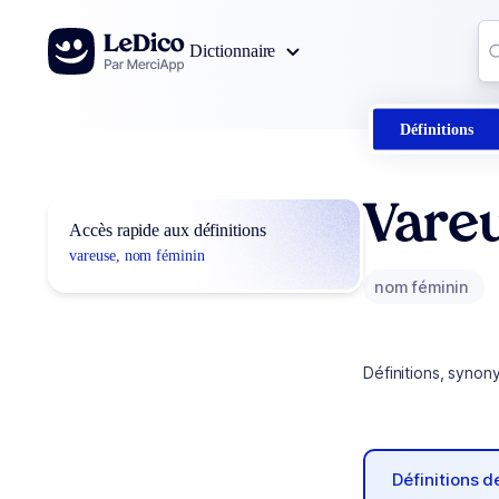
Aller au contenu
Co
Dictionnaire
0
r
Définitions
Vare
Accès rapide aux définitions
vareuse, nom féminin
nom féminin
Définitions, synon
Définitions 