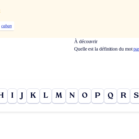
x
caban
À découvrir
Quelle est la définition du mot
pa
H
I
J
K
L
M
N
O
P
Q
R
S