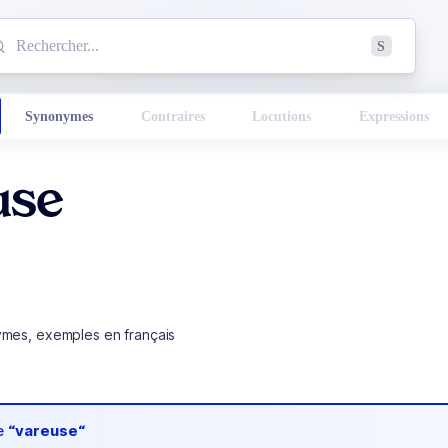
mmencez à chercher un mot dans le dictionnaire :
S
esults found.
Synonymes
Contraires
Locutions
Expressions
use
ymes, exemples en français
de
“vareuse“