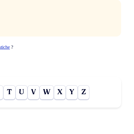
stiche
?
T
U
V
W
X
Y
Z