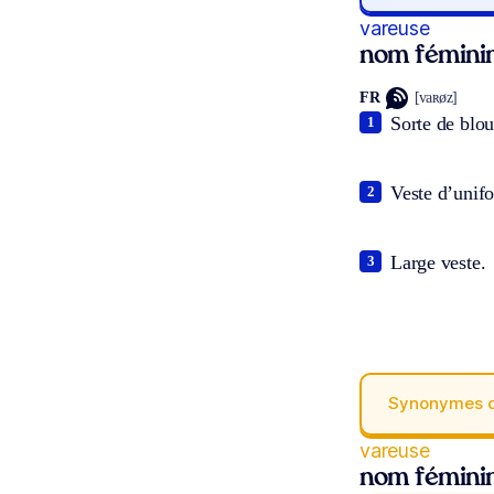
vareuse
nom fémini
FR
[vaʀøz]
Sorte de blou
1
Veste d’unif
2
Large veste.
3
Synonymes 
vareuse
nom fémini