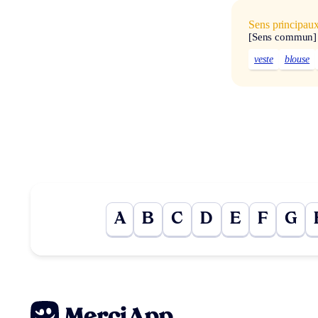
Sens principau
[Sens commun]
veste
blouse
A
B
C
D
E
F
G