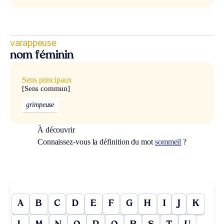
varappeuse
nom féminin
Sens principaux
[Sens commun]
grimpeuse
À découvrir
Connaissez-vous la définition du mot
sommeil
?
A
B
C
D
E
F
G
H
I
J
K