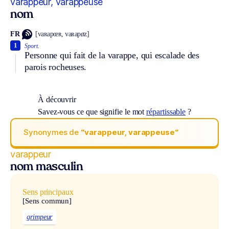
varappeur, varappeuse
nom
FR
[vaʀapœʀ, vaʀapøz]
1
Sport.
Personne qui fait de la varappe, qui escalade des
parois rocheuses.
À découvrir
Savez-vous ce que signifie le mot
répartissable
?
Synonymes de
“varappeur, varappeuse“
varappeur
nom masculin
Sens principaux
[Sens commun]
grimpeur