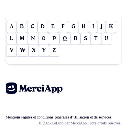
A
B
C
D
E
F
G
H
I
J
K
L
M
N
O
P
Q
R
S
T
U
V
W
X
Y
Z
Mentions légales et conditions générales d’utilisation et de services
© 2026 LeDico par MerciApp. Tous droits réservés.