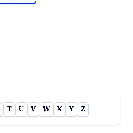
T
U
V
W
X
Y
Z