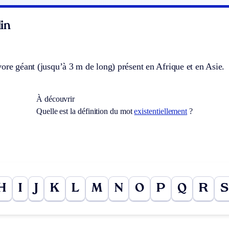
in
ore géant (jusqu’à 3 m de long) présent en Afrique et en Asie.
À découvrir
Quelle est la définition du mot
existentiellement
?
H
I
J
K
L
M
N
O
P
Q
R
S