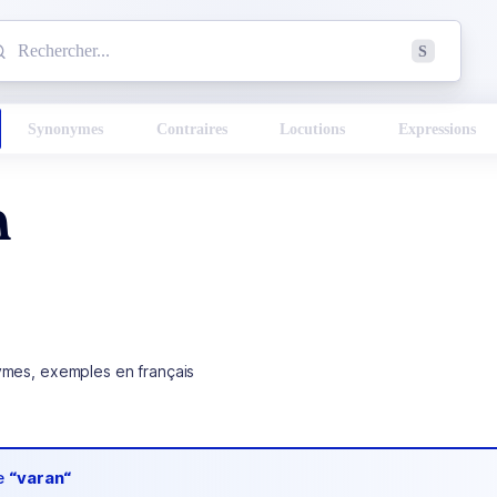
mmencez à chercher un mot dans le dictionnaire :
S
esults found.
Synonymes
Contraires
Locutions
Expressions
n
ymes, exemples en français
de
“varan“