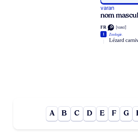
varan
nom mascul
FR
[vaʀɑ̃]
1
Zoologie.
Lézard carniv
A
B
C
D
E
F
G