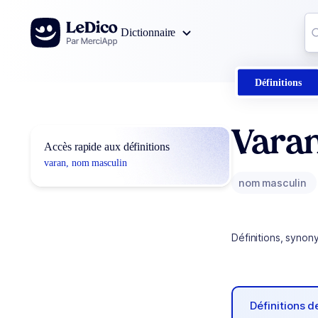
Aller au contenu
Co
Dictionnaire
0
r
Définitions
Vara
Accès rapide aux définitions
varan, nom masculin
nom masculin
Définitions, synon
Définitions 