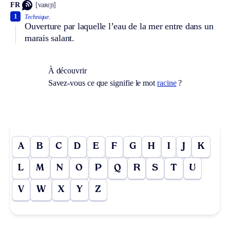
FR
[vaʀɛɲ]
1
Technique.
Ouverture par laquelle l’eau de la mer entre dans un
marais salant.
À découvrir
Savez-vous ce que signifie le mot
racine
?
A
B
C
D
E
F
G
H
I
J
K
L
M
N
O
P
Q
R
S
T
U
V
W
X
Y
Z