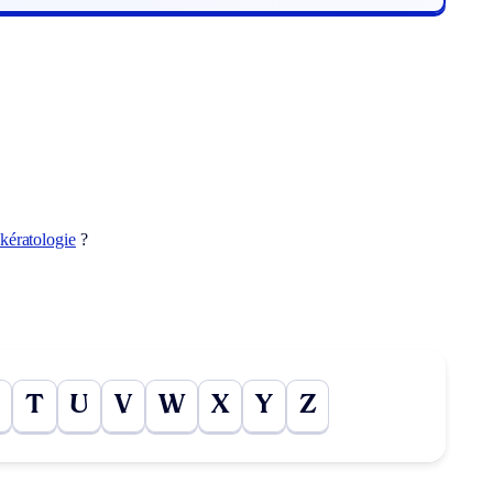
kératologie
?
T
U
V
W
X
Y
Z