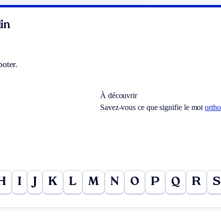
in
oter.
À découvrir
Savez-vous ce que signifie le mot
ortho
H
I
J
K
L
M
N
O
P
Q
R
S