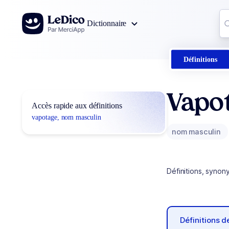
Aller au contenu
Co
Dictionnaire
0
r
Définitions
Vapo
Accès rapide aux définitions
vapotage, nom masculin
nom masculin
Définitions, synon
Définitions 