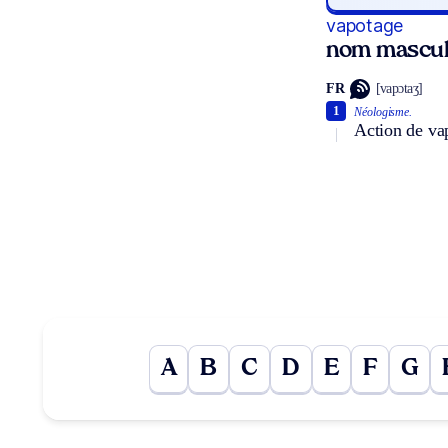
vapotage
nom mascul
FR
[vapɔtaʒ]
1
Néologisme.
Action de vap
A
B
C
D
E
F
G