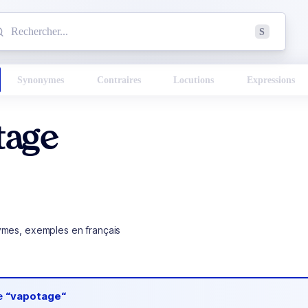
mmencez à chercher un mot dans le dictionnaire :
S
esults found.
Synonymes
Contraires
Locutions
Expressions
tage
ymes, exemples en français
de
“vapotage“