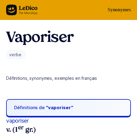
Aller au contenu
Synonymes
Vaporiser
verbe
Définitions, synonymes, exemples en français
Définitions de
“vaporiser“
vaporiser
er
v. (1
gr.)