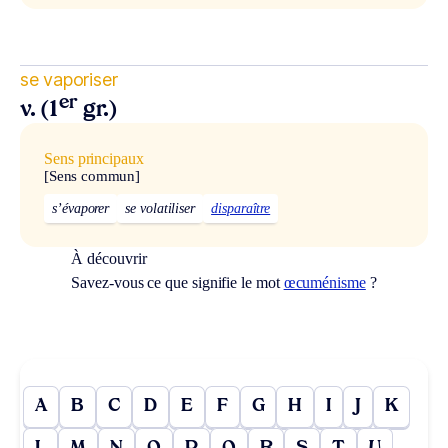
se vaporiser
er
v. (1
gr.)
Sens principaux
[Sens commun]
s’évaporer
se volatiliser
disparaître
À découvrir
Savez-vous ce que signifie le mot
œcuménisme
?
A
B
C
D
E
F
G
H
I
J
K