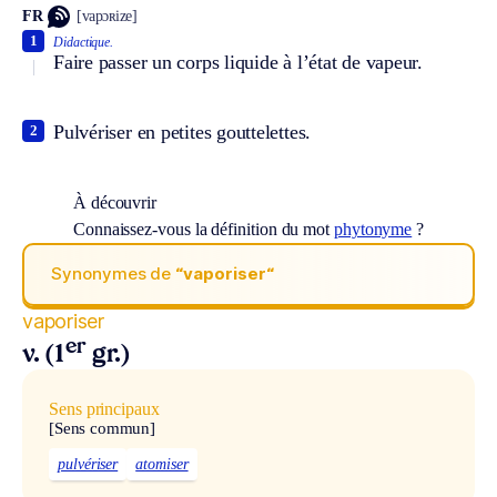
FR
[vapɔʀize]
1
Didactique.
Faire passer un corps liquide à l’état de vapeur.
Pulvériser en petites gouttelettes.
2
À découvrir
Connaissez-vous la définition du mot
phytonyme
?
Synonymes de
“vaporiser“
vaporiser
er
v. (1
gr.)
Sens principaux
[Sens commun]
pulvériser
atomiser