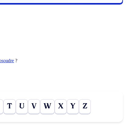
bsoudre
?
T
U
V
W
X
Y
Z