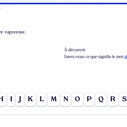
t
e vaporeuse.
À découvrir
Savez-vous ce que signifie le mot
a
H
I
J
K
L
M
N
O
P
Q
R
S