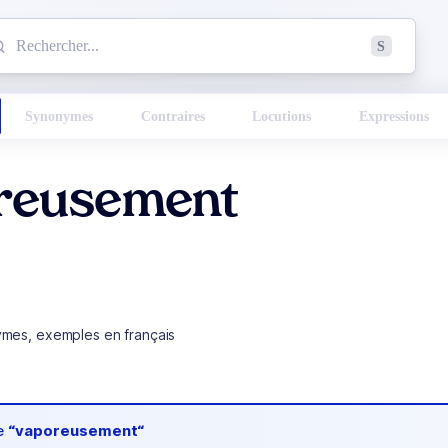
mmencez à chercher un mot dans le dictionnaire :
S
esults found.
Synonymes
Contraires
Locutions
Expressions
reusement
ymes, exemples en français
de
“vaporeusement“