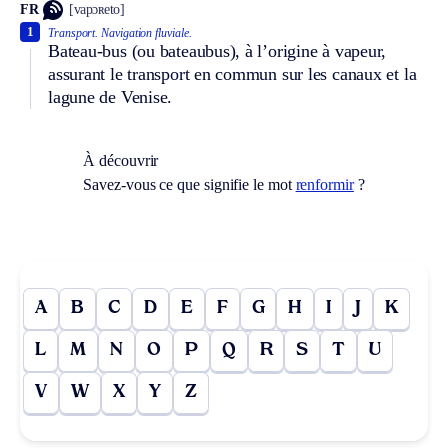
FR
[vapɔʀeto]
1
Transport.
Navigation fluviale.
Bateau-bus (ou bateaubus), à l’origine à vapeur,
assurant le transport en commun sur les canaux et la
lagune de Venise.
À découvrir
Savez-vous ce que signifie le mot
renformir
?
A
B
C
D
E
F
G
H
I
J
K
L
M
N
O
P
Q
R
S
T
U
V
W
X
Y
Z