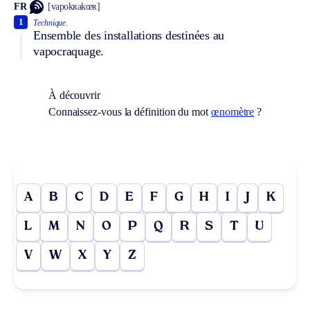
FR
[vapokʀakœʀ]
1
Technique.
Ensemble des installations destinées au
vapocraquage.
À découvrir
Connaissez-vous la définition du mot
œnomètre
?
A
B
C
D
E
F
G
H
I
J
K
L
M
N
O
P
Q
R
S
T
U
V
W
X
Y
Z